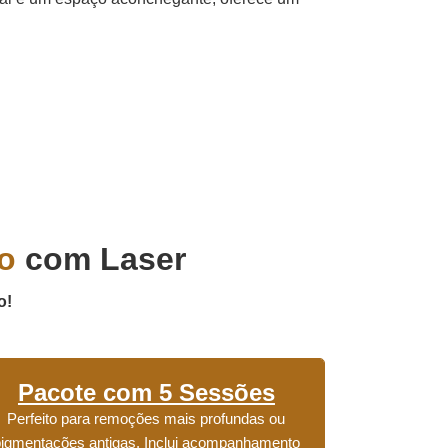
o
com Laser
o!
Pacote com 5 Sessões
Perfeito para remoções mais profundas ou
pigmentações antigas. Inclui acompanhamento