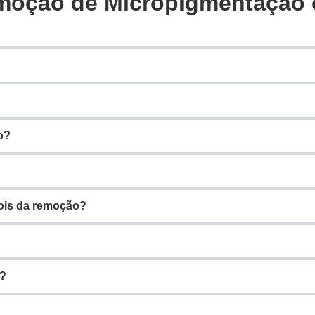
moção de Micropigmentação 
o?
ois da remoção?
o?