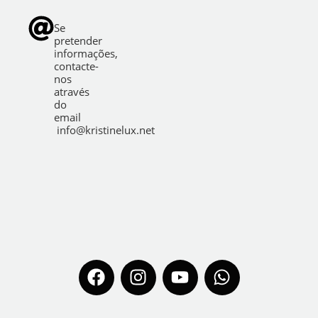
Se
pretender
informações,
contacte-
nos
através
do
email
info@kristinelux.net