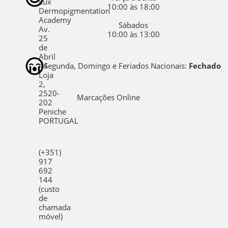
Lux
10:00 às 18:00
Dermopigmentation
Academy
Sábados
Av.
10:00 às 13:00
25
de
Abril
44
Segunda, Domingo e Feriados Nacionais:
Fechado
Loja
2,
2520-
Marcações Online
202
Peniche
PORTUGAL
(+351)
917
692
144
(custo
de
chamada
móvel)